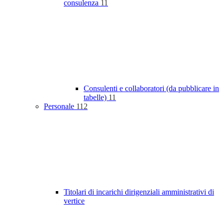
consulenza
11
Consulenti e collaboratori (da pubblicare in
tabelle)
11
Personale
112
Titolari di incarichi dirigenziali amministrativi di
vertice