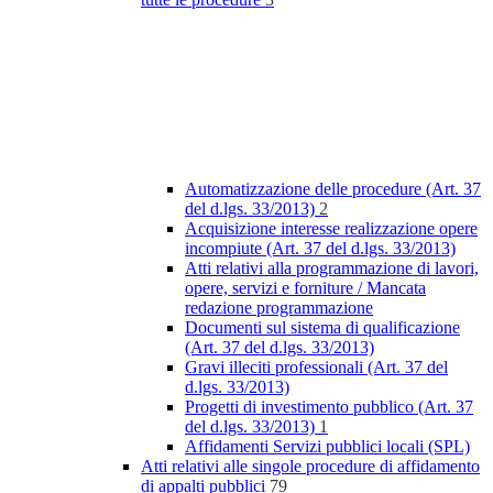
Automatizzazione delle procedure (Art. 37
del d.lgs. 33/2013)
2
Acquisizione interesse realizzazione opere
incompiute (Art. 37 del d.lgs. 33/2013)
Atti relativi alla programmazione di lavori,
opere, servizi e forniture / Mancata
redazione programmazione
Documenti sul sistema di qualificazione
(Art. 37 del d.lgs. 33/2013)
Gravi illeciti professionali (Art. 37 del
d.lgs. 33/2013)
Progetti di investimento pubblico (Art. 37
del d.lgs. 33/2013)
1
Affidamenti Servizi pubblici locali (SPL)
Atti relativi alle singole procedure di affidamento
di appalti pubblici
79