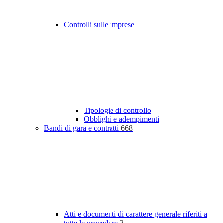
Controlli sulle imprese
Tipologie di controllo
Obblighi e adempimenti
Bandi di gara e contratti
668
Atti e documenti di carattere generale riferiti a
tutte le procedure
3