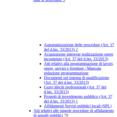
Automatizzazione delle procedure (Art. 37
del d.lgs. 33/2013)
2
Acquisizione interesse realizzazione opere
incompiute (Art. 37 del d.lgs. 33/2013)
Atti relativi alla programmazione di lavori,
opere, servizi e forniture / Mancata
redazione programmazione
Documenti sul sistema di qualificazione
(Art. 37 del d.lgs. 33/2013)
Gravi illeciti professionali (Art. 37 del
d.lgs. 33/2013)
Progetti di investimento pubblico (Art. 37
del d.lgs. 33/2013)
1
Affidamenti Servizi pubblici locali (SPL)
Atti relativi alle singole procedure di affidamento
di appalti pubblici
79