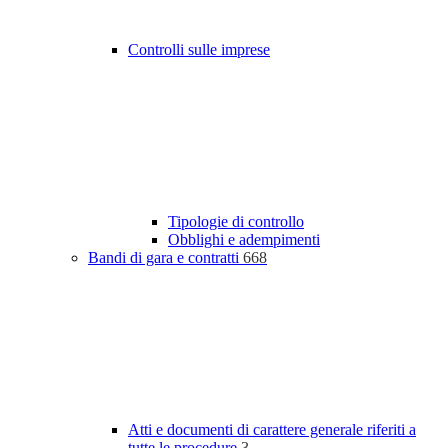
Controlli sulle imprese
Tipologie di controllo
Obblighi e adempimenti
Bandi di gara e contratti
668
Atti e documenti di carattere generale riferiti a
tutte le procedure
3