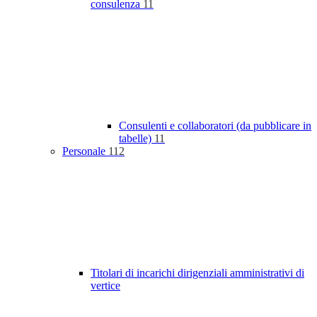
consulenza
11
Consulenti e collaboratori (da pubblicare in
tabelle)
11
Personale
112
Titolari di incarichi dirigenziali amministrativi di
vertice