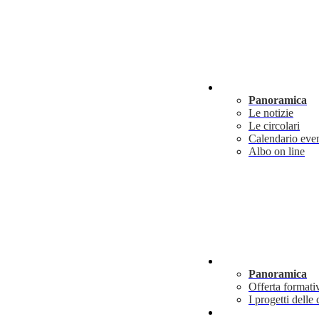
Novità
Panoramica
Le notizie
Le circolari
Calendario even
Albo on line
Didattica
Panoramica
Offerta formati
I progetti delle 
Info utili