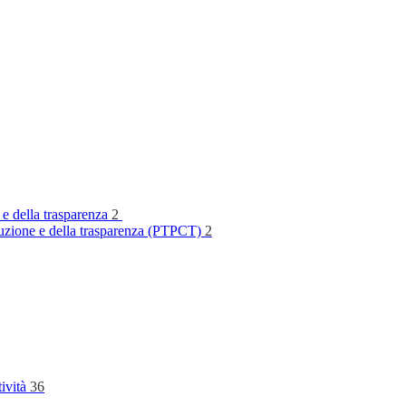
 e della trasparenza
2
rruzione e della trasparenza (PTPCT)
2
tività
36