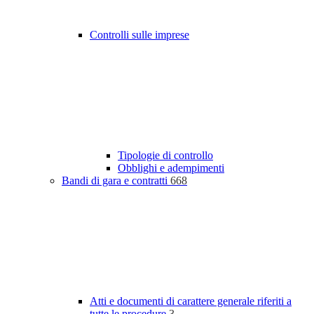
Controlli sulle imprese
Tipologie di controllo
Obblighi e adempimenti
Bandi di gara e contratti
668
Atti e documenti di carattere generale riferiti a
tutte le procedure
3