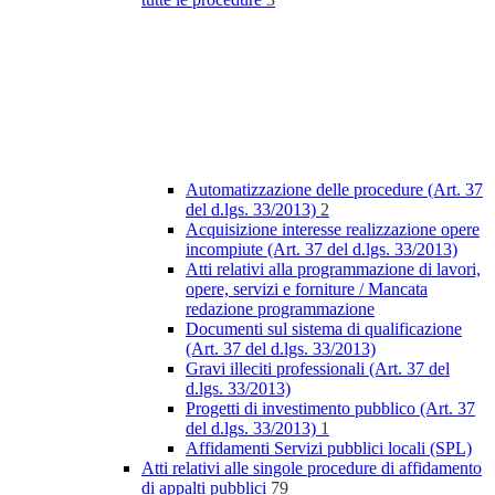
Automatizzazione delle procedure (Art. 37
del d.lgs. 33/2013)
2
Acquisizione interesse realizzazione opere
incompiute (Art. 37 del d.lgs. 33/2013)
Atti relativi alla programmazione di lavori,
opere, servizi e forniture / Mancata
redazione programmazione
Documenti sul sistema di qualificazione
(Art. 37 del d.lgs. 33/2013)
Gravi illeciti professionali (Art. 37 del
d.lgs. 33/2013)
Progetti di investimento pubblico (Art. 37
del d.lgs. 33/2013)
1
Affidamenti Servizi pubblici locali (SPL)
Atti relativi alle singole procedure di affidamento
di appalti pubblici
79