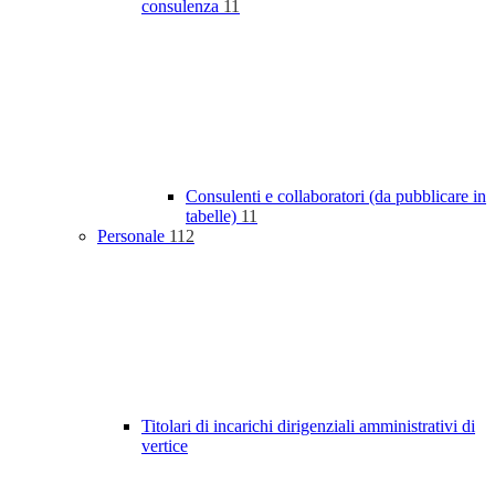
consulenza
11
Consulenti e collaboratori (da pubblicare in
tabelle)
11
Personale
112
Titolari di incarichi dirigenziali amministrativi di
vertice