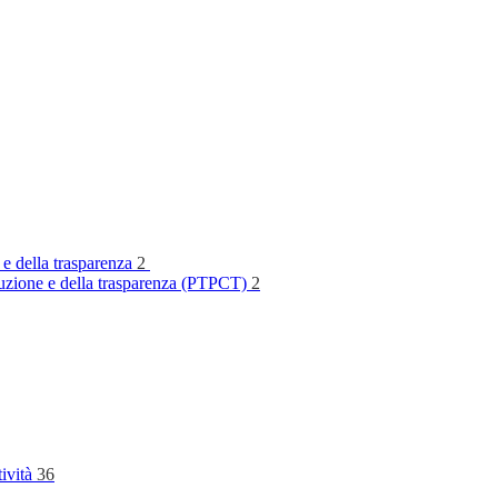
 e della trasparenza
2
rruzione e della trasparenza (PTPCT)
2
tività
36