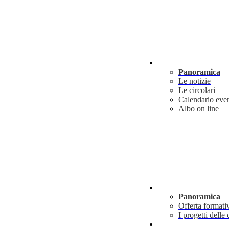
Novità
Panoramica
Le notizie
Le circolari
Calendario even
Albo on line
Didattica
Panoramica
Offerta formati
I progetti delle 
Info utili