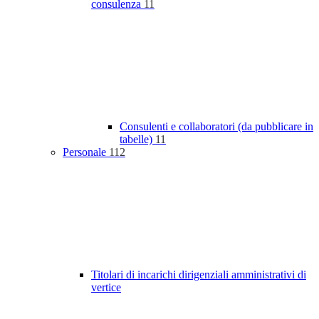
consulenza
11
Consulenti e collaboratori (da pubblicare in
tabelle)
11
Personale
112
Titolari di incarichi dirigenziali amministrativi di
vertice