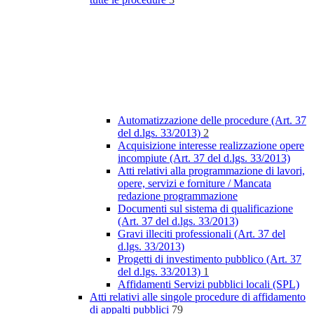
Automatizzazione delle procedure (Art. 37
del d.lgs. 33/2013)
2
Acquisizione interesse realizzazione opere
incompiute (Art. 37 del d.lgs. 33/2013)
Atti relativi alla programmazione di lavori,
opere, servizi e forniture / Mancata
redazione programmazione
Documenti sul sistema di qualificazione
(Art. 37 del d.lgs. 33/2013)
Gravi illeciti professionali (Art. 37 del
d.lgs. 33/2013)
Progetti di investimento pubblico (Art. 37
del d.lgs. 33/2013)
1
Affidamenti Servizi pubblici locali (SPL)
Atti relativi alle singole procedure di affidamento
di appalti pubblici
79