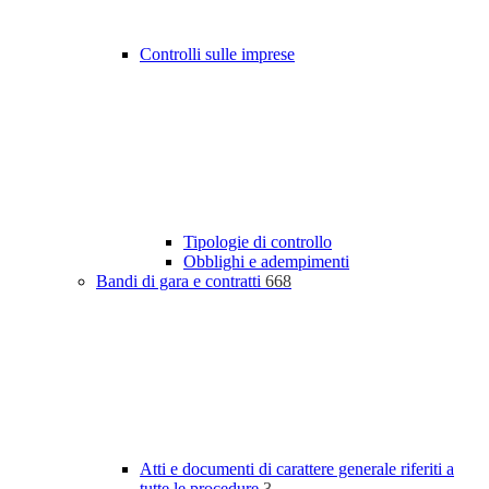
Controlli sulle imprese
Tipologie di controllo
Obblighi e adempimenti
Bandi di gara e contratti
668
Atti e documenti di carattere generale riferiti a
tutte le procedure
3