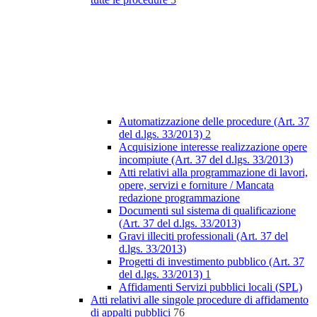
Automatizzazione delle procedure (Art. 37
del d.lgs. 33/2013)
2
Acquisizione interesse realizzazione opere
incompiute (Art. 37 del d.lgs. 33/2013)
Atti relativi alla programmazione di lavori,
opere, servizi e forniture / Mancata
redazione programmazione
Documenti sul sistema di qualificazione
(Art. 37 del d.lgs. 33/2013)
Gravi illeciti professionali (Art. 37 del
d.lgs. 33/2013)
Progetti di investimento pubblico (Art. 37
del d.lgs. 33/2013)
1
Affidamenti Servizi pubblici locali (SPL)
Atti relativi alle singole procedure di affidamento
di appalti pubblici
76