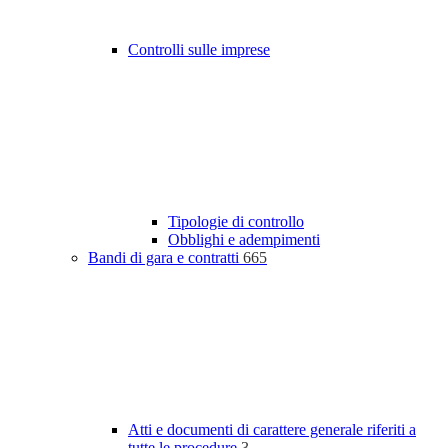
Controlli sulle imprese
Tipologie di controllo
Obblighi e adempimenti
Bandi di gara e contratti
665
Atti e documenti di carattere generale riferiti a
tutte le procedure
3