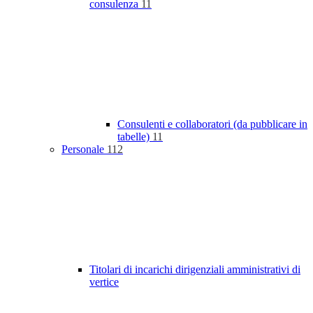
consulenza
11
Consulenti e collaboratori (da pubblicare in
tabelle)
11
Personale
112
Titolari di incarichi dirigenziali amministrativi di
vertice