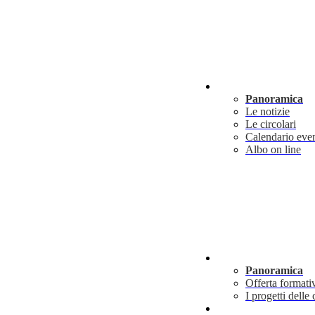
Novità
Panoramica
Le notizie
Le circolari
Calendario even
Albo on line
Didattica
Panoramica
Offerta formati
I progetti delle 
Info utili