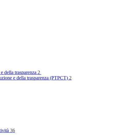
 e della trasparenza
2
rruzione e della trasparenza (PTPCT)
2
tività
36