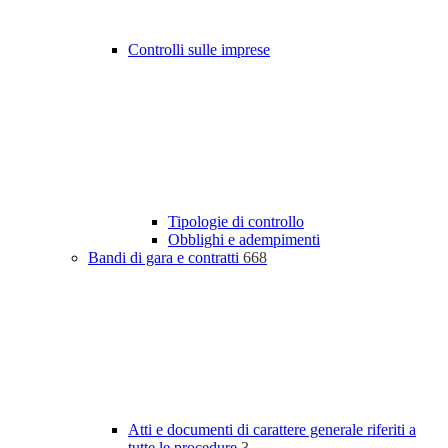
Controlli sulle imprese
Tipologie di controllo
Obblighi e adempimenti
Bandi di gara e contratti
668
Atti e documenti di carattere generale riferiti a
tutte le procedure
3