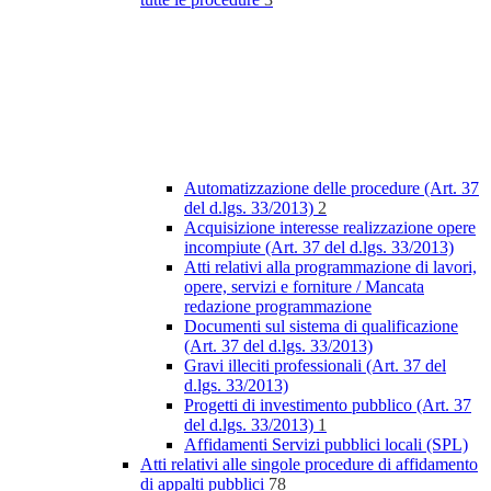
Automatizzazione delle procedure (Art. 37
del d.lgs. 33/2013)
2
Acquisizione interesse realizzazione opere
incompiute (Art. 37 del d.lgs. 33/2013)
Atti relativi alla programmazione di lavori,
opere, servizi e forniture / Mancata
redazione programmazione
Documenti sul sistema di qualificazione
(Art. 37 del d.lgs. 33/2013)
Gravi illeciti professionali (Art. 37 del
d.lgs. 33/2013)
Progetti di investimento pubblico (Art. 37
del d.lgs. 33/2013)
1
Affidamenti Servizi pubblici locali (SPL)
Atti relativi alle singole procedure di affidamento
di appalti pubblici
78