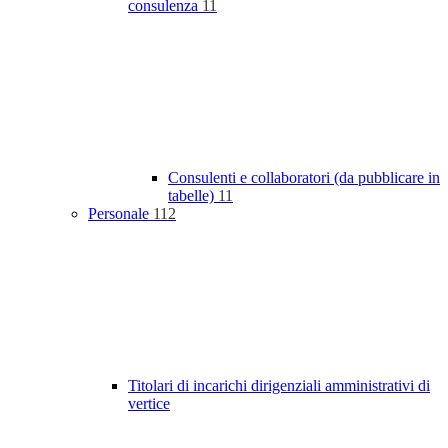
consulenza
11
Consulenti e collaboratori (da pubblicare in
tabelle)
11
Personale
112
Titolari di incarichi dirigenziali amministrativi di
vertice