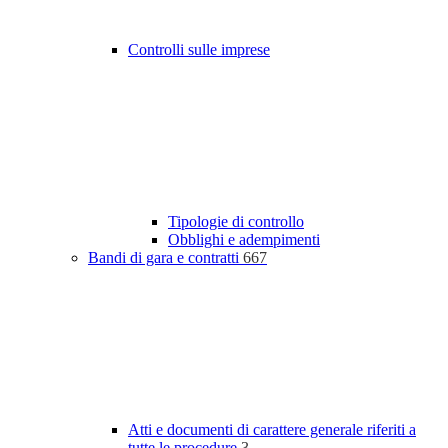
Controlli sulle imprese
Tipologie di controllo
Obblighi e adempimenti
Bandi di gara e contratti
667
Atti e documenti di carattere generale riferiti a
tutte le procedure
3