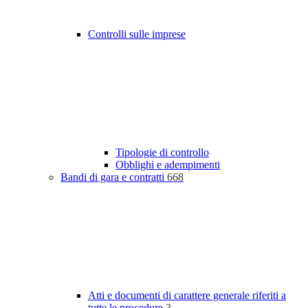
Controlli sulle imprese
Tipologie di controllo
Obblighi e adempimenti
Bandi di gara e contratti
668
Atti e documenti di carattere generale riferiti a
tutte le procedure
3