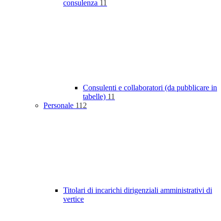
consulenza
11
Consulenti e collaboratori (da pubblicare in
tabelle)
11
Personale
112
Titolari di incarichi dirigenziali amministrativi di
vertice