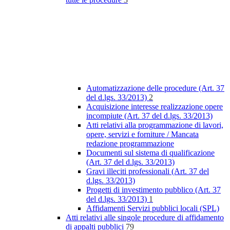
Automatizzazione delle procedure (Art. 37
del d.lgs. 33/2013)
2
Acquisizione interesse realizzazione opere
incompiute (Art. 37 del d.lgs. 33/2013)
Atti relativi alla programmazione di lavori,
opere, servizi e forniture / Mancata
redazione programmazione
Documenti sul sistema di qualificazione
(Art. 37 del d.lgs. 33/2013)
Gravi illeciti professionali (Art. 37 del
d.lgs. 33/2013)
Progetti di investimento pubblico (Art. 37
del d.lgs. 33/2013)
1
Affidamenti Servizi pubblici locali (SPL)
Atti relativi alle singole procedure di affidamento
di appalti pubblici
79