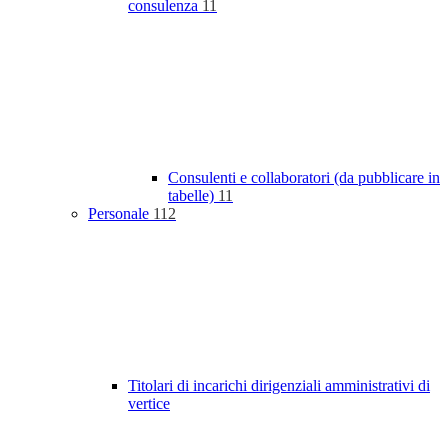
consulenza
11
Consulenti e collaboratori (da pubblicare in
tabelle)
11
Personale
112
Titolari di incarichi dirigenziali amministrativi di
vertice