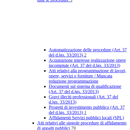
Automatizzazione delle procedure (Art. 37
del d.lgs. 33/2013)
2
Acquisizione interesse realizzazione opere
incompiute (Art. 37 del d.lgs. 33/2013)
Atti relativi alla programmazione di lavori,
opere, servizi e forniture / Mancata
redazione programmazione
Documenti sul sistema di qualificazione
(Art. 37 del d.lgs. 33/2013)
Gravi illeciti professionali (Art. 37 del
d.lgs. 33/2013)
Progetti di investimento pubblico (Art. 37
del d.lgs. 33/2013)
1
Affidamenti Servizi pubblici locali (SPL)
Atti relativi alle singole procedure di affidamento
di appalti pubblici
79