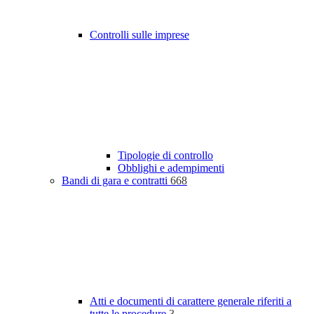
Controlli sulle imprese
Tipologie di controllo
Obblighi e adempimenti
Bandi di gara e contratti
668
Atti e documenti di carattere generale riferiti a
tutte le procedure
3