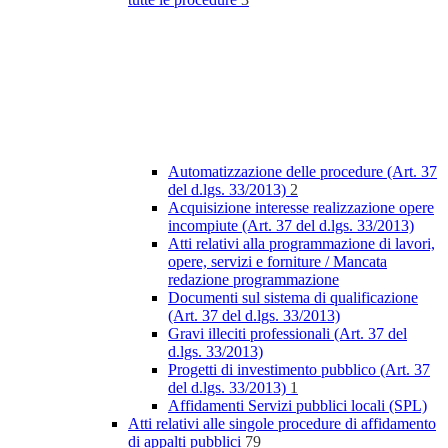
Automatizzazione delle procedure (Art. 37
del d.lgs. 33/2013)
2
Acquisizione interesse realizzazione opere
incompiute (Art. 37 del d.lgs. 33/2013)
Atti relativi alla programmazione di lavori,
opere, servizi e forniture / Mancata
redazione programmazione
Documenti sul sistema di qualificazione
(Art. 37 del d.lgs. 33/2013)
Gravi illeciti professionali (Art. 37 del
d.lgs. 33/2013)
Progetti di investimento pubblico (Art. 37
del d.lgs. 33/2013)
1
Affidamenti Servizi pubblici locali (SPL)
Atti relativi alle singole procedure di affidamento
di appalti pubblici
79