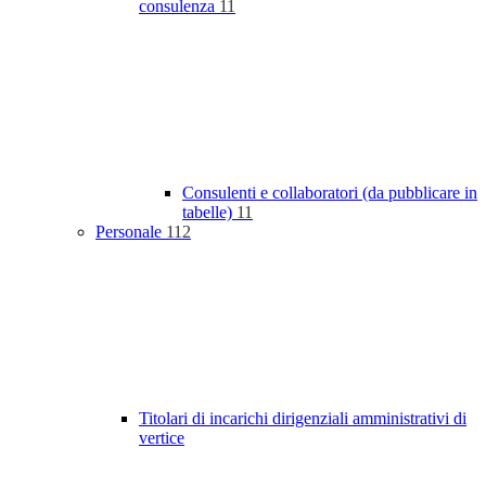
consulenza
11
Consulenti e collaboratori (da pubblicare in
tabelle)
11
Personale
112
Titolari di incarichi dirigenziali amministrativi di
vertice