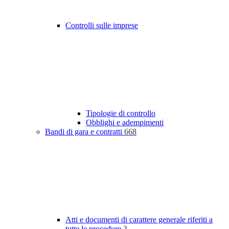
Controlli sulle imprese
Tipologie di controllo
Obblighi e adempimenti
Bandi di gara e contratti
668
Atti e documenti di carattere generale riferiti a
tutte le procedure
3