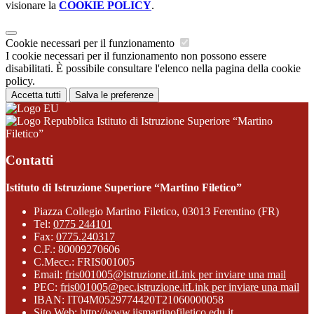
visionare la
COOKIE POLICY
.
Cookie necessari per il funzionamento
I cookie necessari per il funzionamento non possono essere
disabilitati. È possibile consultare l'elenco nella pagina della cookie
policy.
Accetta tutti
Salva le preferenze
Istituto di Istruzione Superiore “Martino
Filetico”
Contatti
Istituto di Istruzione Superiore “Martino Filetico”
Piazza Collegio Martino Filetico, 03013 Ferentino (FR)
Tel:
0775 244101
Fax:
0775.240317
C.F.: 80009270606
C.Mecc.: FRIS001005
Email:
fris001005@istruzione.it
Link per inviare una mail
PEC:
fris001005@pec.istruzione.it
Link per inviare una mail
IBAN: IT04M0529774420T21060000058
Sito Web:
http://www.iismartinofiletico.edu.it