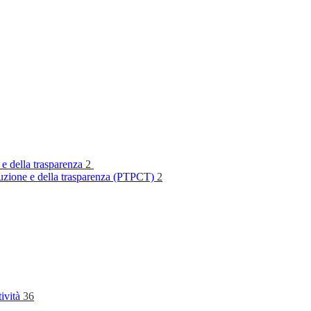
 e della trasparenza
2
rruzione e della trasparenza (PTPCT)
2
tività
36