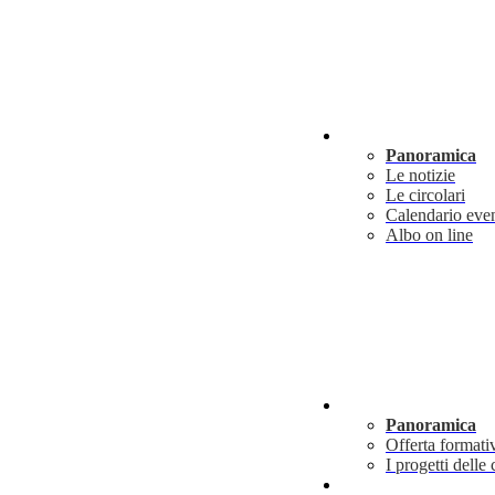
Novità
Panoramica
Le notizie
Le circolari
Calendario even
Albo on line
Didattica
Panoramica
Offerta formati
I progetti delle 
Info utili