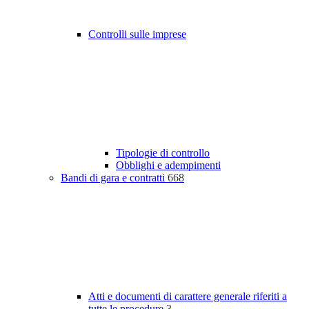
Controlli sulle imprese
Tipologie di controllo
Obblighi e adempimenti
Bandi di gara e contratti
668
Atti e documenti di carattere generale riferiti a
tutte le procedure
3