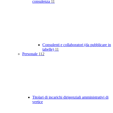
consulenza
11
Consulenti e collaboratori (da pubblicare in
tabelle)
11
Personale
112
Titolari di incarichi dirigenziali amministrativi di
vertice