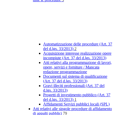
Automatizzazione delle procedure (Art. 37
del d.lgs. 33/2013)
2
Acquisizione interesse realizzazione opere
incompiute (Art. 37 del d.lgs. 33/2013)
Atti relativi alla programmazione di lavori,
opere, servizi e forniture / Mancata
redazione programmazione
Documenti sul sistema di qualificazione
(Art. 37 del d.lgs. 33/2013)
Gravi illeciti professionali (Art. 37 del
d.lgs. 33/2013)
Progetti di investimento pubblico (Art. 37
del d.lgs. 33/2013)
1
Affidamenti Servizi pubblici locali (SPL)
Atti relativi alle singole procedure di affidamento
di appalti pubblici
79