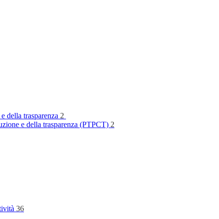
 e della trasparenza
2
rruzione e della trasparenza (PTPCT)
2
tività
36