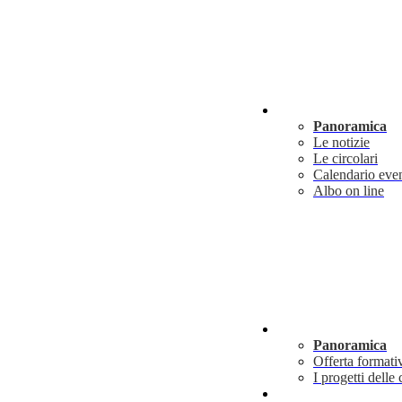
Novità
Panoramica
Le notizie
Le circolari
Calendario even
Albo on line
Didattica
Panoramica
Offerta formati
I progetti delle 
Info utili