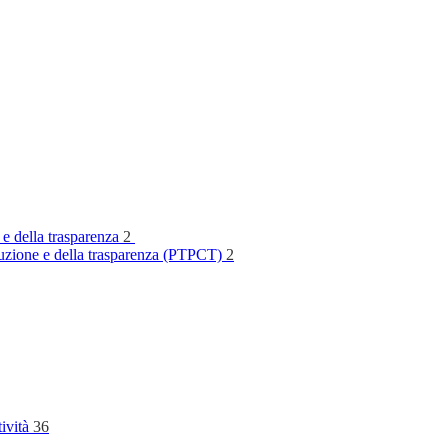
 e della trasparenza
2
rruzione e della trasparenza (PTPCT)
2
tività
36