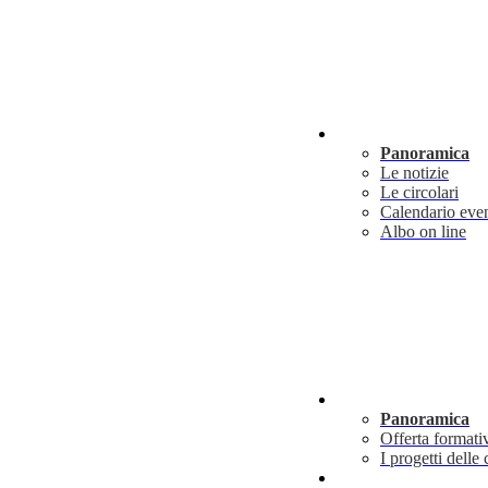
Novità
Panoramica
Le notizie
Le circolari
Calendario even
Albo on line
Didattica
Panoramica
Offerta formati
I progetti delle 
Info utili