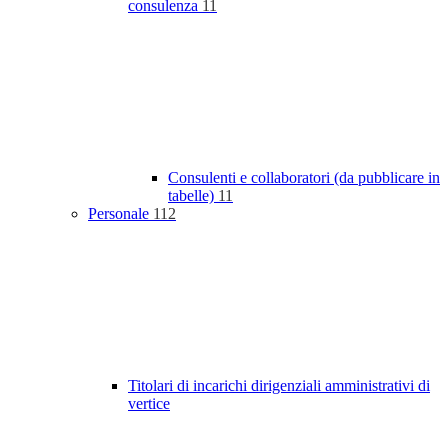
consulenza
11
Consulenti e collaboratori (da pubblicare in
tabelle)
11
Personale
112
Titolari di incarichi dirigenziali amministrativi di
vertice