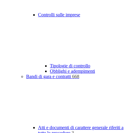
Controlli sulle imprese
Tipologie di controllo
Obblighi e adempimenti
Bandi di gara e contratti
668
Atti e documenti di carattere generale riferiti a
tutte le procedure
3