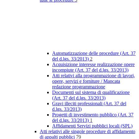
Automatizzazione delle procedure (Art. 37
del d.lgs. 33/2013)
2
Acquisizione interesse realizzazione opere
incompiute (Art. 37 del d.lgs. 33/2013)
Atti relativi alla programmazione di lavori,
opere, servizi e forniture / Mancata
redazione programmazione
Documenti sul sistema di qualificazione
(Art. 37 del d.lgs. 33/2013)
Gravi illeciti professionali (Art. 37 del
d.lgs. 33/2013)
Progetti di investimento pubblico (Art. 37
del d.lgs. 33/2013)
1
Affidamenti Servizi pubblici locali (SPL)
Atti relativi alle singole procedure di affidamento
di appalti pubblici
79