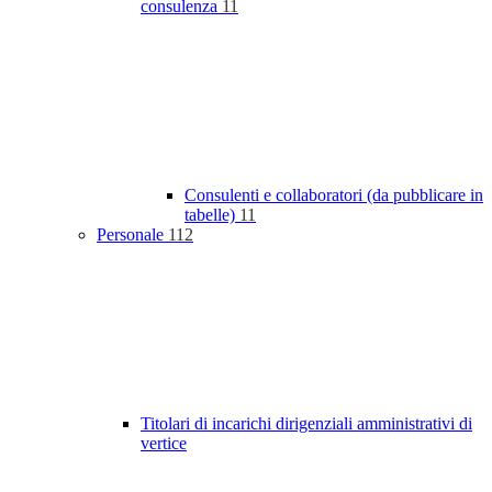
consulenza
11
Consulenti e collaboratori (da pubblicare in
tabelle)
11
Personale
112
Titolari di incarichi dirigenziali amministrativi di
vertice