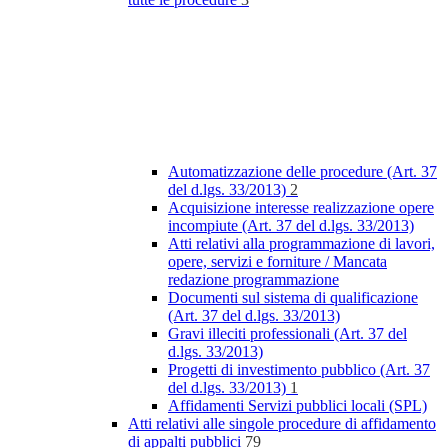
Automatizzazione delle procedure (Art. 37
del d.lgs. 33/2013)
2
Acquisizione interesse realizzazione opere
incompiute (Art. 37 del d.lgs. 33/2013)
Atti relativi alla programmazione di lavori,
opere, servizi e forniture / Mancata
redazione programmazione
Documenti sul sistema di qualificazione
(Art. 37 del d.lgs. 33/2013)
Gravi illeciti professionali (Art. 37 del
d.lgs. 33/2013)
Progetti di investimento pubblico (Art. 37
del d.lgs. 33/2013)
1
Affidamenti Servizi pubblici locali (SPL)
Atti relativi alle singole procedure di affidamento
di appalti pubblici
79