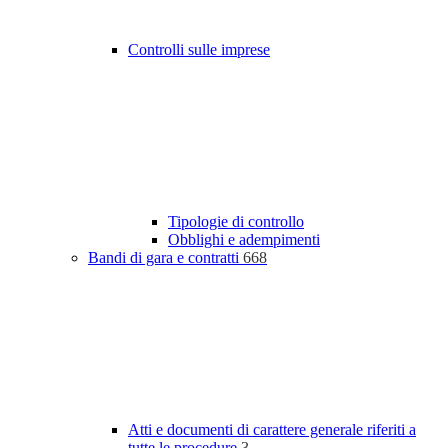
Controlli sulle imprese
Tipologie di controllo
Obblighi e adempimenti
Bandi di gara e contratti
668
Atti e documenti di carattere generale riferiti a
tutte le procedure
3