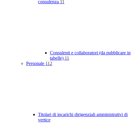
consulenza
11
Consulenti e collaboratori (da pubblicare in
tabelle)
11
Personale
112
Titolari di incarichi dirigenziali amministrativi di
vertice