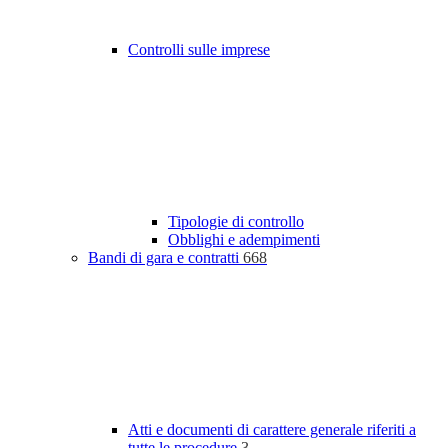
Controlli sulle imprese
Tipologie di controllo
Obblighi e adempimenti
Bandi di gara e contratti
668
Atti e documenti di carattere generale riferiti a
tutte le procedure
3