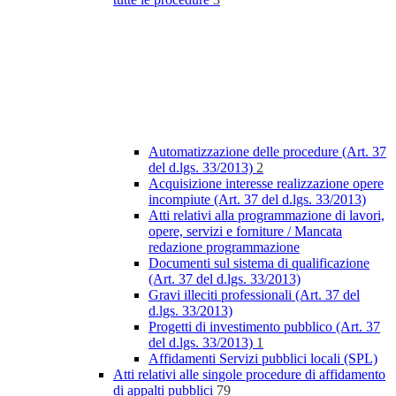
Automatizzazione delle procedure (Art. 37
del d.lgs. 33/2013)
2
Acquisizione interesse realizzazione opere
incompiute (Art. 37 del d.lgs. 33/2013)
Atti relativi alla programmazione di lavori,
opere, servizi e forniture / Mancata
redazione programmazione
Documenti sul sistema di qualificazione
(Art. 37 del d.lgs. 33/2013)
Gravi illeciti professionali (Art. 37 del
d.lgs. 33/2013)
Progetti di investimento pubblico (Art. 37
del d.lgs. 33/2013)
1
Affidamenti Servizi pubblici locali (SPL)
Atti relativi alle singole procedure di affidamento
di appalti pubblici
79