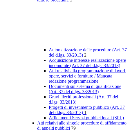
Automatizzazione delle procedure (Art. 37
del d.lgs. 33/2013)
2
Acquisizione interesse realizzazione opere
incompiute (Art. 37 del d.lgs. 33/2013)
Atti relativi alla programmazione di lavori,
opere, servizi e forniture / Mancata
redazione programmazione
Documenti sul sistema di qualificazione
(Art. 37 del d.lgs. 33/2013)
Gravi illeciti professionali (Art. 37 del
d.lgs. 33/2013)
Progetti di investimento pubblico (Art. 37
del d.lgs. 33/2013)
1
Affidamenti Servizi pubblici locali (SPL)
Atti relativi alle singole procedure di affidamento
di appalti pubblici
79