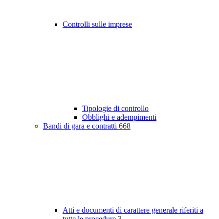
Controlli sulle imprese
Tipologie di controllo
Obblighi e adempimenti
Bandi di gara e contratti
668
Atti e documenti di carattere generale riferiti a
tutte le procedure
3