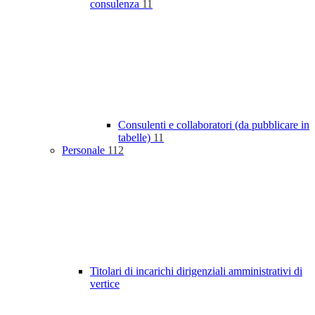
consulenza
11
Consulenti e collaboratori (da pubblicare in
tabelle)
11
Personale
112
Titolari di incarichi dirigenziali amministrativi di
vertice