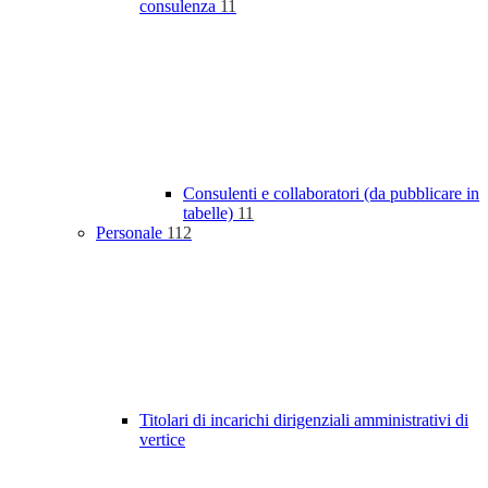
consulenza
11
Consulenti e collaboratori (da pubblicare in
tabelle)
11
Personale
112
Titolari di incarichi dirigenziali amministrativi di
vertice