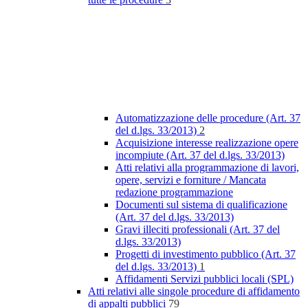
Automatizzazione delle procedure (Art. 37
del d.lgs. 33/2013)
2
Acquisizione interesse realizzazione opere
incompiute (Art. 37 del d.lgs. 33/2013)
Atti relativi alla programmazione di lavori,
opere, servizi e forniture / Mancata
redazione programmazione
Documenti sul sistema di qualificazione
(Art. 37 del d.lgs. 33/2013)
Gravi illeciti professionali (Art. 37 del
d.lgs. 33/2013)
Progetti di investimento pubblico (Art. 37
del d.lgs. 33/2013)
1
Affidamenti Servizi pubblici locali (SPL)
Atti relativi alle singole procedure di affidamento
di appalti pubblici
79