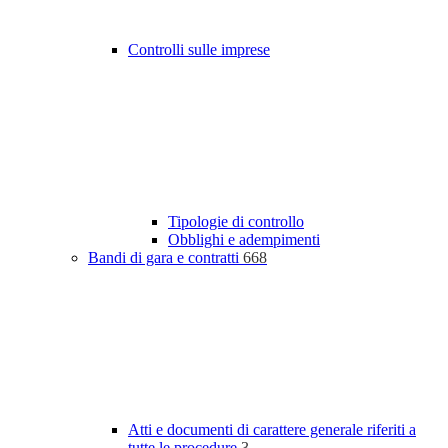
Controlli sulle imprese
Tipologie di controllo
Obblighi e adempimenti
Bandi di gara e contratti
668
Atti e documenti di carattere generale riferiti a
tutte le procedure
3