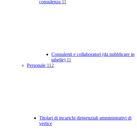
consulenza
11
Consulenti e collaboratori (da pubblicare in
tabelle)
11
Personale
112
Titolari di incarichi dirigenziali amministrativi di
vertice