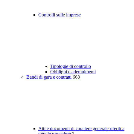
Controlli sulle imprese
Tipologie di controllo
Obblighi e adempimenti
Bandi di gara e contratti
668
Atti e documenti di carattere generale riferiti a
tutte le procedure
3