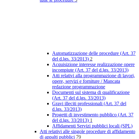
Automatizzazione delle procedure (Art. 37
del d.lgs. 33/2013)
2
Acquisizione interesse realizzazione opere
incompiute (Art. 37 del d.lgs. 33/2013)
Atti relativi alla programmazione di lavori,
opere, servizi e forniture / Mancata
redazione programmazione
Documenti sul sistema di qualificazione
(Art. 37 del d.lgs. 33/2013)
Gravi illeciti professionali (Art. 37 del
d.lgs. 33/2013)
Progetti di investimento pubblico (Art. 37
del d.lgs. 33/2013)
1
Affidamenti Servizi pubblici locali (SPL)
Atti relativi alle singole procedure di affidamento
di appalti pubblici
79