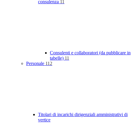
consulenza
11
Consulenti e collaboratori (da pubblicare in
tabelle)
11
Personale
112
Titolari di incarichi dirigenziali amministrativi di
vertice