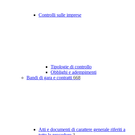
Controlli sulle imprese
Tipologie di controllo
Obblighi e adempimenti
Bandi di gara e contratti
668
Atti e documenti di carattere generale riferiti a
tutte le procedure
3