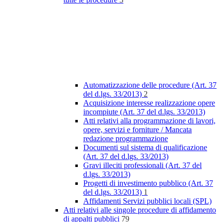
Automatizzazione delle procedure (Art. 37
del d.lgs. 33/2013)
2
Acquisizione interesse realizzazione opere
incompiute (Art. 37 del d.lgs. 33/2013)
Atti relativi alla programmazione di lavori,
opere, servizi e forniture / Mancata
redazione programmazione
Documenti sul sistema di qualificazione
(Art. 37 del d.lgs. 33/2013)
Gravi illeciti professionali (Art. 37 del
d.lgs. 33/2013)
Progetti di investimento pubblico (Art. 37
del d.lgs. 33/2013)
1
Affidamenti Servizi pubblici locali (SPL)
Atti relativi alle singole procedure di affidamento
di appalti pubblici
79