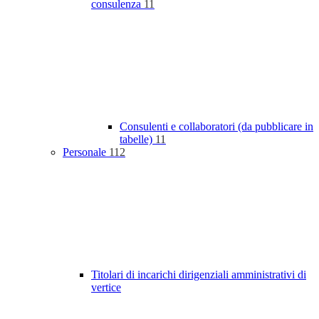
consulenza
11
Consulenti e collaboratori (da pubblicare in
tabelle)
11
Personale
112
Titolari di incarichi dirigenziali amministrativi di
vertice