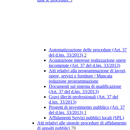
Automatizzazione delle procedure (Art. 37
del d.lgs. 33/2013)
2
Acquisizione interesse realizzazione opere
incompiute (Art. 37 del d.lgs. 33/2013)
Atti relativi alla programmazione di lavori,
opere, servizi e forniture / Mancata
redazione programmazione
Documenti sul sistema di qualificazione
(Art. 37 del d.lgs. 33/2013)
Gravi illeciti professionali (Art. 37 del
d.lgs. 33/2013)
Progetti di investimento pubblico (Art. 37
del d.lgs. 33/2013)
1
Affidamenti Servizi pubblici locali (SPL)
Atti relativi alle singole procedure di affidamento
di appalti pubblici
79