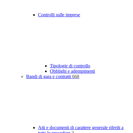
Controlli sulle imprese
Tipologie di controllo
Obblighi e adempimenti
Bandi di gara e contratti
668
Atti e documenti di carattere generale riferiti a
tutte le procedure
3