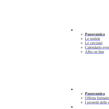
Novità
Panoramica
Le notizie
Le circolari
Calendario even
Albo on line
Didattica
Panoramica
Offerta formati
I progetti delle 
Info utili