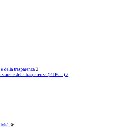
 e della trasparenza
2
rruzione e della trasparenza (PTPCT)
2
tività
36