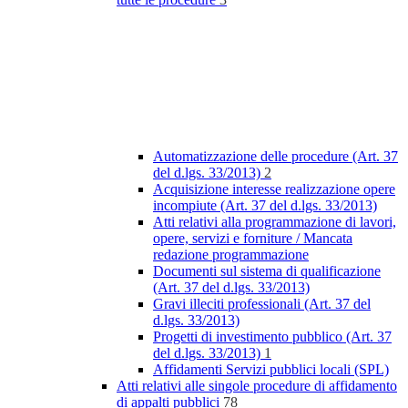
Automatizzazione delle procedure (Art. 37
del d.lgs. 33/2013)
2
Acquisizione interesse realizzazione opere
incompiute (Art. 37 del d.lgs. 33/2013)
Atti relativi alla programmazione di lavori,
opere, servizi e forniture / Mancata
redazione programmazione
Documenti sul sistema di qualificazione
(Art. 37 del d.lgs. 33/2013)
Gravi illeciti professionali (Art. 37 del
d.lgs. 33/2013)
Progetti di investimento pubblico (Art. 37
del d.lgs. 33/2013)
1
Affidamenti Servizi pubblici locali (SPL)
Atti relativi alle singole procedure di affidamento
di appalti pubblici
78