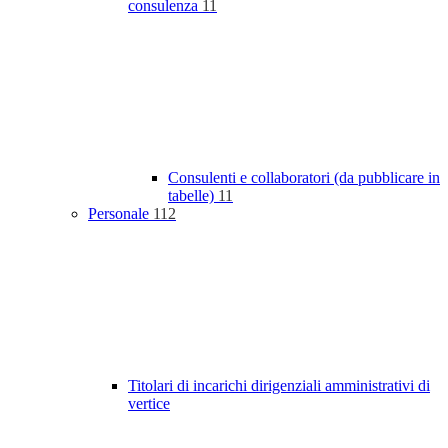
consulenza
11
Consulenti e collaboratori (da pubblicare in
tabelle)
11
Personale
112
Titolari di incarichi dirigenziali amministrativi di
vertice