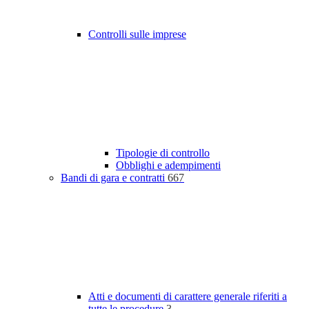
Controlli sulle imprese
Tipologie di controllo
Obblighi e adempimenti
Bandi di gara e contratti
667
Atti e documenti di carattere generale riferiti a
tutte le procedure
3