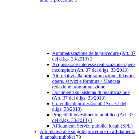
Automatizzazione delle procedure (Art. 37
del d.lgs. 33/2013)
2
Acquisizione interesse realizzazione opere
incompiute (Art. 37 del d.lgs. 33/2013)
Atti relativi alla programmazione di lavori,
opere, servizi e forniture / Mancata
redazione programmazione
Documenti sul sistema di qualificazione
(Art. 37 del d.lgs. 33/2013)
Gravi illeciti professionali (Art. 37 del
d.lgs. 33/2013)
Progetti di investimento pubblico (Art. 37
del d.lgs. 33/2013)
1
Affidamenti Servizi pubblici locali (SPL)
Atti relativi alle singole procedure di affidamento
di appalti pubblici
79