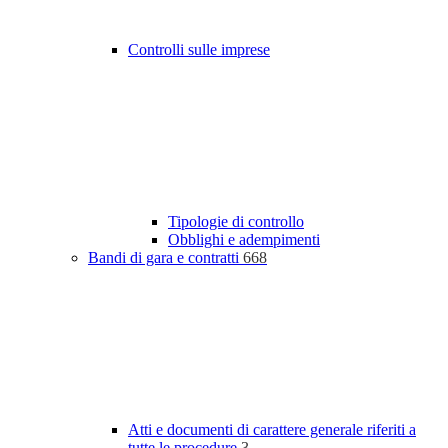
Controlli sulle imprese
Tipologie di controllo
Obblighi e adempimenti
Bandi di gara e contratti
668
Atti e documenti di carattere generale riferiti a
tutte le procedure
3