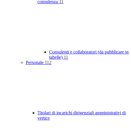
consulenza
11
Consulenti e collaboratori (da pubblicare in
tabelle)
11
Personale
112
Titolari di incarichi dirigenziali amministrativi di
vertice