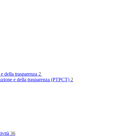
 e della trasparenza
2
rruzione e della trasparenza (PTPCT)
2
tività
36