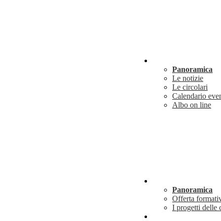
Novità
Panoramica
Le notizie
Le circolari
Calendario even
Albo on line
Didattica
Panoramica
Offerta formati
I progetti delle 
Info utili