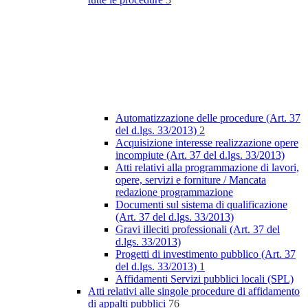
Automatizzazione delle procedure (Art. 37
del d.lgs. 33/2013)
2
Acquisizione interesse realizzazione opere
incompiute (Art. 37 del d.lgs. 33/2013)
Atti relativi alla programmazione di lavori,
opere, servizi e forniture / Mancata
redazione programmazione
Documenti sul sistema di qualificazione
(Art. 37 del d.lgs. 33/2013)
Gravi illeciti professionali (Art. 37 del
d.lgs. 33/2013)
Progetti di investimento pubblico (Art. 37
del d.lgs. 33/2013)
1
Affidamenti Servizi pubblici locali (SPL)
Atti relativi alle singole procedure di affidamento
di appalti pubblici
76