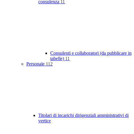
consulenza
11
Consulenti e collaboratori (da pubblicare in
tabelle)
11
Personale
112
Titolari di incarichi dirigenziali amministrativi di
vertice