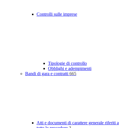
Controlli sulle imprese
Tipologie di controllo
Obblighi e adempimenti
Bandi di gara e contratti
665
Atti e documenti di carattere generale riferiti a
tutte le procedure
3