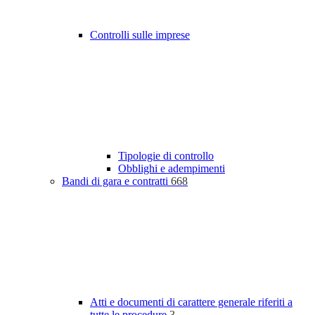
Controlli sulle imprese
Tipologie di controllo
Obblighi e adempimenti
Bandi di gara e contratti
668
Atti e documenti di carattere generale riferiti a
tutte le procedure
3