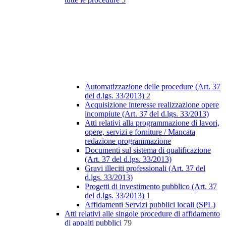
Automatizzazione delle procedure (Art. 37
del d.lgs. 33/2013)
2
Acquisizione interesse realizzazione opere
incompiute (Art. 37 del d.lgs. 33/2013)
Atti relativi alla programmazione di lavori,
opere, servizi e forniture / Mancata
redazione programmazione
Documenti sul sistema di qualificazione
(Art. 37 del d.lgs. 33/2013)
Gravi illeciti professionali (Art. 37 del
d.lgs. 33/2013)
Progetti di investimento pubblico (Art. 37
del d.lgs. 33/2013)
1
Affidamenti Servizi pubblici locali (SPL)
Atti relativi alle singole procedure di affidamento
di appalti pubblici
79