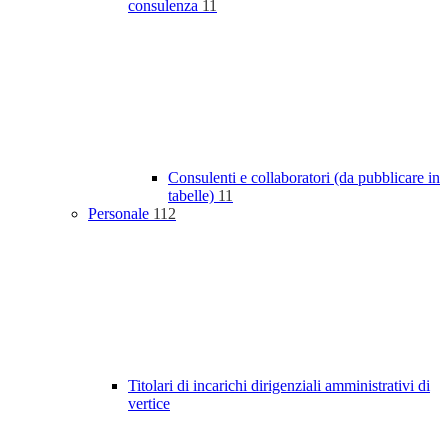
consulenza
11
Consulenti e collaboratori (da pubblicare in
tabelle)
11
Personale
112
Titolari di incarichi dirigenziali amministrativi di
vertice