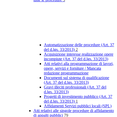
Automatizzazione delle procedure (Art. 37
del d.lgs. 33/2013)
2
Acquisizione interesse realizzazione opere
incompiute (Art. 37 del d.lgs. 33/2013)
Atti relativi alla programmazione di lavori,
opere, servizi e forniture / Mancata
redazione programmazione
Documenti sul sistema di qualificazione
(Art. 37 del d.lgs. 33/2013)
Gravi illeciti professionali (Art. 37 del
d.lgs. 33/2013)
Progetti di investimento pubblico (Art. 37
del d.lgs. 33/2013)
1
Affidamenti Servizi pubblici locali (SPL)
Atti relativi alle singole procedure di affidamento
di appalti pubblici
79