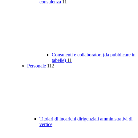
consulenza
11
Consulenti e collaboratori (da pubblicare in
tabelle)
11
Personale
112
Titolari di incarichi dirigenziali amministrativi di
vertice