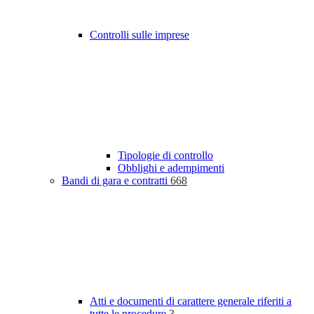
Controlli sulle imprese
Tipologie di controllo
Obblighi e adempimenti
Bandi di gara e contratti
668
Atti e documenti di carattere generale riferiti a
tutte le procedure
3