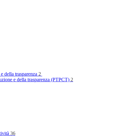
 e della trasparenza
2
rruzione e della trasparenza (PTPCT)
2
tività
36