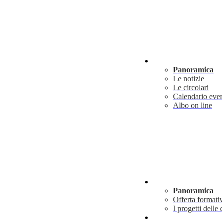
Novità
Panoramica
Le notizie
Le circolari
Calendario even
Albo on line
Didattica
Panoramica
Offerta formati
I progetti delle 
Info utili