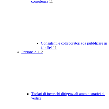
consulenza
11
Consulenti e collaboratori (da pubblicare in
tabelle)
11
Personale
112
Titolari di incarichi dirigenziali amministrativi di
vertice