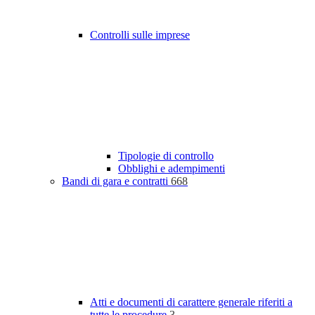
Controlli sulle imprese
Tipologie di controllo
Obblighi e adempimenti
Bandi di gara e contratti
668
Atti e documenti di carattere generale riferiti a
tutte le procedure
3