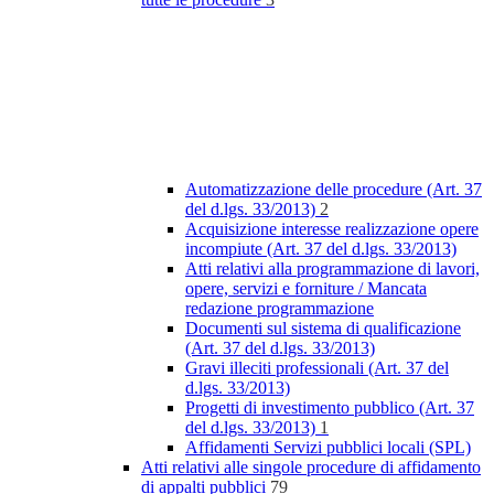
Automatizzazione delle procedure (Art. 37
del d.lgs. 33/2013)
2
Acquisizione interesse realizzazione opere
incompiute (Art. 37 del d.lgs. 33/2013)
Atti relativi alla programmazione di lavori,
opere, servizi e forniture / Mancata
redazione programmazione
Documenti sul sistema di qualificazione
(Art. 37 del d.lgs. 33/2013)
Gravi illeciti professionali (Art. 37 del
d.lgs. 33/2013)
Progetti di investimento pubblico (Art. 37
del d.lgs. 33/2013)
1
Affidamenti Servizi pubblici locali (SPL)
Atti relativi alle singole procedure di affidamento
di appalti pubblici
79