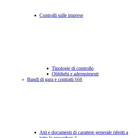
Controlli sulle imprese
Tipologie di controllo
Obblighi e adempimenti
Bandi di gara e contratti
668
Atti e documenti di carattere generale riferiti a
tutte le procedure
3