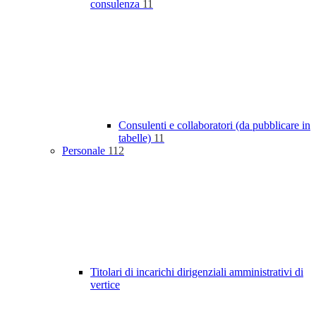
consulenza
11
Consulenti e collaboratori (da pubblicare in
tabelle)
11
Personale
112
Titolari di incarichi dirigenziali amministrativi di
vertice