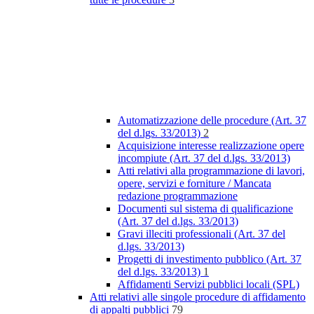
Automatizzazione delle procedure (Art. 37
del d.lgs. 33/2013)
2
Acquisizione interesse realizzazione opere
incompiute (Art. 37 del d.lgs. 33/2013)
Atti relativi alla programmazione di lavori,
opere, servizi e forniture / Mancata
redazione programmazione
Documenti sul sistema di qualificazione
(Art. 37 del d.lgs. 33/2013)
Gravi illeciti professionali (Art. 37 del
d.lgs. 33/2013)
Progetti di investimento pubblico (Art. 37
del d.lgs. 33/2013)
1
Affidamenti Servizi pubblici locali (SPL)
Atti relativi alle singole procedure di affidamento
di appalti pubblici
79