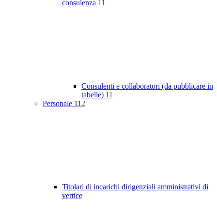
consulenza
11
Consulenti e collaboratori (da pubblicare in
tabelle)
11
Personale
112
Titolari di incarichi dirigenziali amministrativi di
vertice