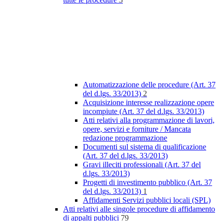
Automatizzazione delle procedure (Art. 37
del d.lgs. 33/2013)
2
Acquisizione interesse realizzazione opere
incompiute (Art. 37 del d.lgs. 33/2013)
Atti relativi alla programmazione di lavori,
opere, servizi e forniture / Mancata
redazione programmazione
Documenti sul sistema di qualificazione
(Art. 37 del d.lgs. 33/2013)
Gravi illeciti professionali (Art. 37 del
d.lgs. 33/2013)
Progetti di investimento pubblico (Art. 37
del d.lgs. 33/2013)
1
Affidamenti Servizi pubblici locali (SPL)
Atti relativi alle singole procedure di affidamento
di appalti pubblici
79