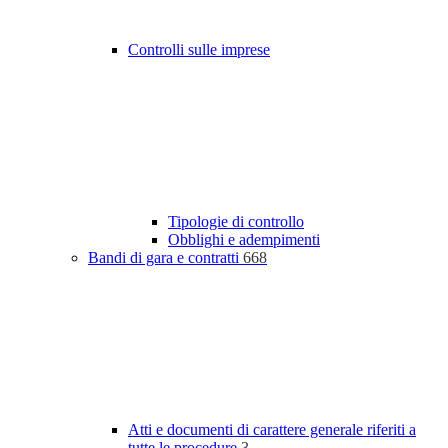
Controlli sulle imprese
Tipologie di controllo
Obblighi e adempimenti
Bandi di gara e contratti
668
Atti e documenti di carattere generale riferiti a
tutte le procedure
3