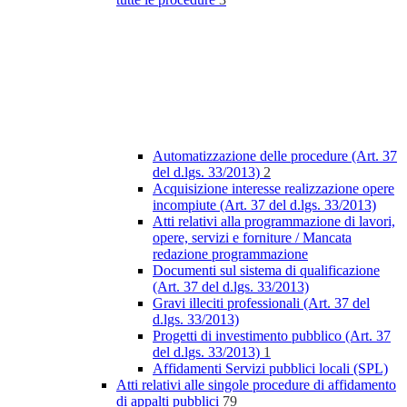
Automatizzazione delle procedure (Art. 37
del d.lgs. 33/2013)
2
Acquisizione interesse realizzazione opere
incompiute (Art. 37 del d.lgs. 33/2013)
Atti relativi alla programmazione di lavori,
opere, servizi e forniture / Mancata
redazione programmazione
Documenti sul sistema di qualificazione
(Art. 37 del d.lgs. 33/2013)
Gravi illeciti professionali (Art. 37 del
d.lgs. 33/2013)
Progetti di investimento pubblico (Art. 37
del d.lgs. 33/2013)
1
Affidamenti Servizi pubblici locali (SPL)
Atti relativi alle singole procedure di affidamento
di appalti pubblici
79