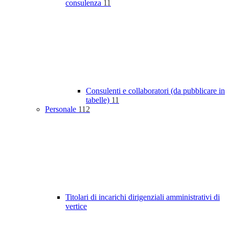
consulenza
11
Consulenti e collaboratori (da pubblicare in
tabelle)
11
Personale
112
Titolari di incarichi dirigenziali amministrativi di
vertice