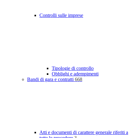
Controlli sulle imprese
Tipologie di controllo
Obblighi e adempimenti
Bandi di gara e contratti
668
Atti e documenti di carattere generale riferiti a
tutte le procedure
3