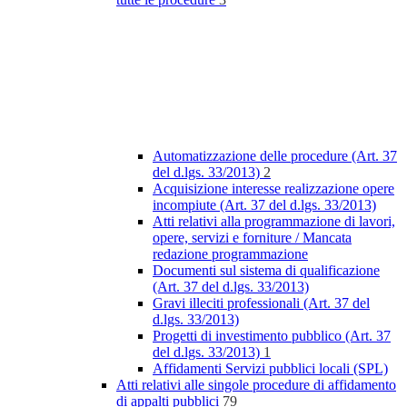
Automatizzazione delle procedure (Art. 37
del d.lgs. 33/2013)
2
Acquisizione interesse realizzazione opere
incompiute (Art. 37 del d.lgs. 33/2013)
Atti relativi alla programmazione di lavori,
opere, servizi e forniture / Mancata
redazione programmazione
Documenti sul sistema di qualificazione
(Art. 37 del d.lgs. 33/2013)
Gravi illeciti professionali (Art. 37 del
d.lgs. 33/2013)
Progetti di investimento pubblico (Art. 37
del d.lgs. 33/2013)
1
Affidamenti Servizi pubblici locali (SPL)
Atti relativi alle singole procedure di affidamento
di appalti pubblici
79