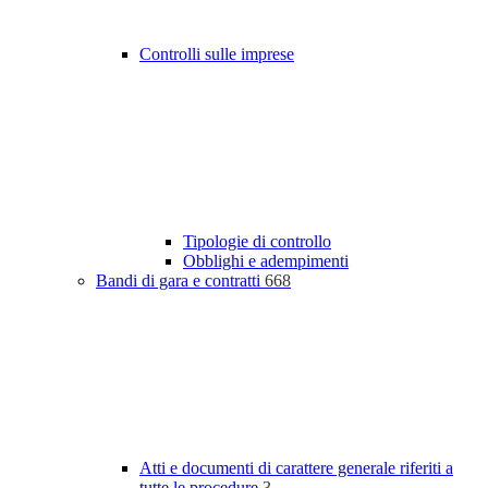
Controlli sulle imprese
Tipologie di controllo
Obblighi e adempimenti
Bandi di gara e contratti
668
Atti e documenti di carattere generale riferiti a
tutte le procedure
3