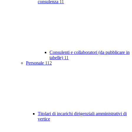
consulenza
11
Consulenti e collaboratori (da pubblicare in
tabelle)
11
Personale
112
Titolari di incarichi dirigenziali amministrativi di
vertice