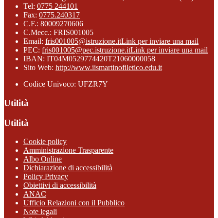
Tel:
0775 244101
Fax:
0775.240317
C.F.: 80009270606
C.Mecc.: FRIS001005
Email:
fris001005@istruzione.it
Link per inviare una mail
PEC:
fris001005@pec.istruzione.it
Link per inviare una mail
IBAN: IT04M0529774420T21060000058
Sito Web:
http://www.iismartinofiletico.edu.it
Codice Univoco: UFZR7Y
Utilità
Utilità
Cookie policy
Amministrazione Trasparente
Albo Online
Dichiarazione di accessibilità
Policy Privacy
Obiettivi di accessibilità
ANAC
Ufficio Relazioni con il Pubblico
Note legali