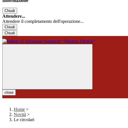
Informazione
Chiudi
Attendere...
Attendere il completamento dell'operazione...
Chiudi
Chiudi
close
Home
>
Novità
>
Le circolari