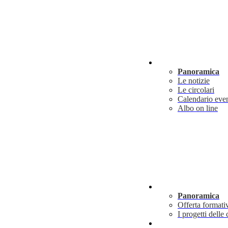
Novità
Panoramica
Le notizie
Le circolari
Calendario even
Albo on line
Didattica
Panoramica
Offerta formati
I progetti delle 
Info utili