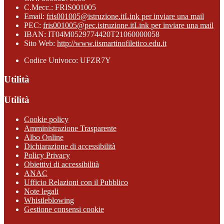
C.Mecc.: FRIS001005
Email:
fris001005@istruzione.it
Link per inviare una mail
PEC:
fris001005@pec.istruzione.it
Link per inviare una mail
IBAN: IT04M0529774420T21060000058
Sito Web:
http://www.iismartinofiletico.edu.it
Codice Univoco: UFZR7Y
Utilità
Utilità
Cookie policy
Amministrazione Trasparente
Albo Online
Dichiarazione di accessibilità
Policy Privacy
Obiettivi di accessibilità
ANAC
Ufficio Relazioni con il Pubblico
Note legali
Whistleblowing
Gestione consensi cookie