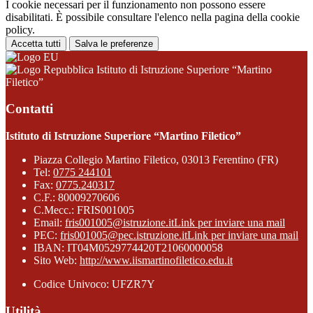
I cookie necessari per il funzionamento non possono essere
disabilitati. È possibile consultare l'elenco nella pagina della cookie
policy.
Accetta tutti
Salva le preferenze
Istituto di Istruzione Superiore “Martino
Filetico”
Contatti
Istituto di Istruzione Superiore “Martino Filetico”
Piazza Collegio Martino Filetico, 03013 Ferentino (FR)
Tel:
0775 244101
Fax:
0775.240317
C.F.: 80009270606
C.Mecc.: FRIS001005
Email:
fris001005@istruzione.it
Link per inviare una mail
PEC:
fris001005@pec.istruzione.it
Link per inviare una mail
IBAN: IT04M0529774420T21060000058
Sito Web:
http://www.iismartinofiletico.edu.it
Codice Univoco: UFZR7Y
Utilità