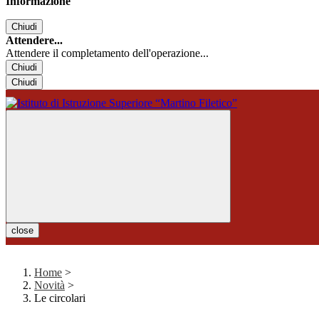
Informazione
Chiudi
Attendere...
Attendere il completamento dell'operazione...
Chiudi
Chiudi
close
Home
>
Novità
>
Le circolari