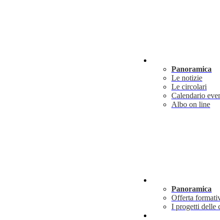
Novità
Panoramica
Le notizie
Le circolari
Calendario even
Albo on line
Didattica
Panoramica
Offerta formati
I progetti delle 
Info utili