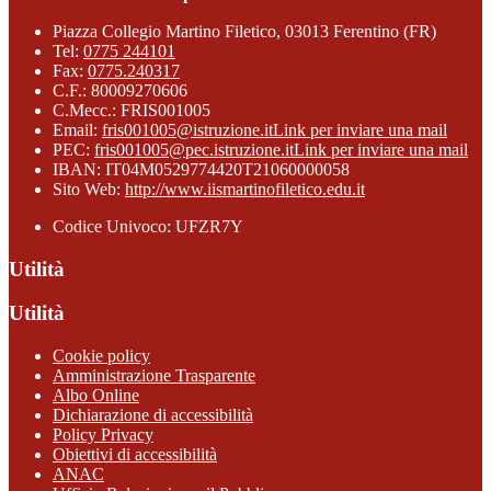
Piazza Collegio Martino Filetico, 03013 Ferentino (FR)
Tel:
0775 244101
Fax:
0775.240317
C.F.: 80009270606
C.Mecc.: FRIS001005
Email:
fris001005@istruzione.it
Link per inviare una mail
PEC:
fris001005@pec.istruzione.it
Link per inviare una mail
IBAN: IT04M0529774420T21060000058
Sito Web:
http://www.iismartinofiletico.edu.it
Codice Univoco: UFZR7Y
Utilità
Utilità
Cookie policy
Amministrazione Trasparente
Albo Online
Dichiarazione di accessibilità
Policy Privacy
Obiettivi di accessibilità
ANAC