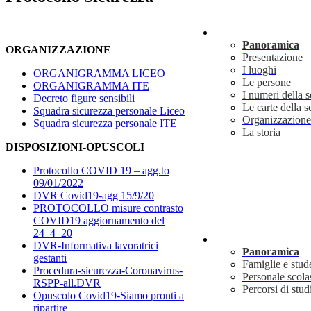
Scuola
Panoramica
ORGANIZZAZIONE
Presentazione
I luoghi
ORGANIGRAMMA LICEO
Le persone
ORGANIGRAMMA ITE
I numeri della 
Decreto figure sensibili
Le carte della s
Squadra sicurezza personale Liceo
Organizzazione
Squadra sicurezza personale ITE
La storia
DISPOSIZIONI-OPUSCOLI
Protocollo COVID 19 – agg.to
09/01/2022
DVR Covid19-agg 15/9/20
PROTOCOLLO misure contrasto
COVID19 aggiornamento del
24_4_20
Servizi
DVR-Informativa lavoratrici
Panoramica
gestanti
Famiglie e stud
Procedura-sicurezza-Coronavirus-
Personale scola
RSPP-all.DVR
Percorsi di stud
Opuscolo Covid19-Siamo pronti a
ripartire