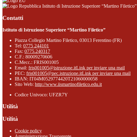
Istituto di Istruzione Superiore “Martino Filetico”
Contatti
Istituto di Istruzione Superiore “Martino Filetico”
Piazza Collegio Martino Filetico, 03013 Ferentino (FR)
Tel:
0775 244101
Fax:
0775.240317
C.F.: 80009270606
C.Mecc.: FRIS001005
Email:
fris001005@istruzione.it
Link per inviare una mail
PEC:
fris001005@pec.istruzione.it
Link per inviare una mail
IBAN: IT04M0529774420T21060000058
Sito Web:
http://www.iismartinofiletico.edu.it
Codice Univoco: UFZR7Y
Utilità
Utilità
Cookie policy
Amministrazione Trasparente