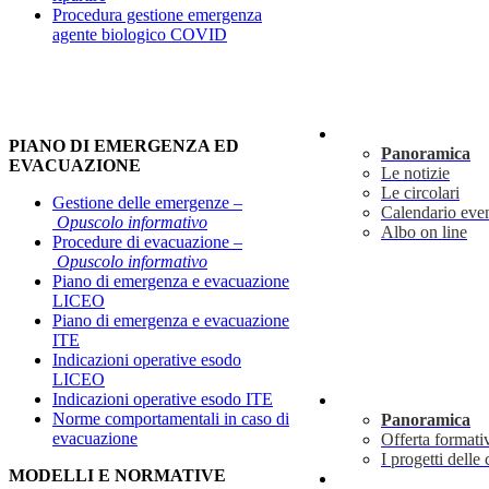
Procedura gestione emergenza
agente biologico COVID
Novità
PIANO DI EMERGENZA ED
Panoramica
EVACUAZIONE
Le notizie
Le circolari
Gestione delle emergenze –
Calendario even
Opuscolo informativo
Albo on line
Procedure di evacuazione –
Opuscolo informativo
Piano di emergenza e evacuazione
LICEO
Piano di emergenza e evacuazione
ITE
Indicazioni operative esodo
LICEO
Indicazioni operative esodo ITE
Didattica
Norme comportamentali in caso di
Panoramica
evacuazione
Offerta formati
I progetti delle 
MODELLI E NORMATIVE
Info utili