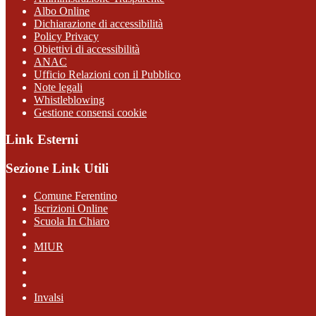
Albo Online
Dichiarazione di accessibilità
Policy Privacy
Obiettivi di accessibilità
ANAC
Ufficio Relazioni con il Pubblico
Note legali
Whistleblowing
Gestione consensi cookie
Link Esterni
Sezione Link Utili
Comune Ferentino
Iscrizioni Online
Scuola In Chiaro
MIUR
Invalsi