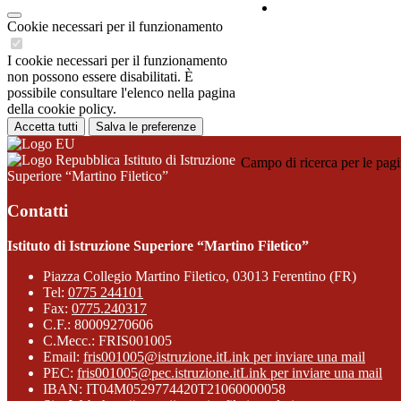
Contatti
Cookie necessari per il funzionamento
I cookie necessari per il funzionamento
non possono essere disabilitati. È
possibile consultare l'elenco nella pagina
della cookie policy.
Accetta tutti
Salva le preferenze
Istituto di Istruzione
Campo di ricerca per le pagi
Superiore “Martino Filetico”
Contatti
Istituto di Istruzione Superiore “Martino Filetico”
Piazza Collegio Martino Filetico, 03013 Ferentino (FR)
Tel:
0775 244101
Fax:
0775.240317
C.F.: 80009270606
C.Mecc.: FRIS001005
Email:
fris001005@istruzione.it
Link per inviare una mail
PEC:
fris001005@pec.istruzione.it
Link per inviare una mail
IBAN: IT04M0529774420T21060000058