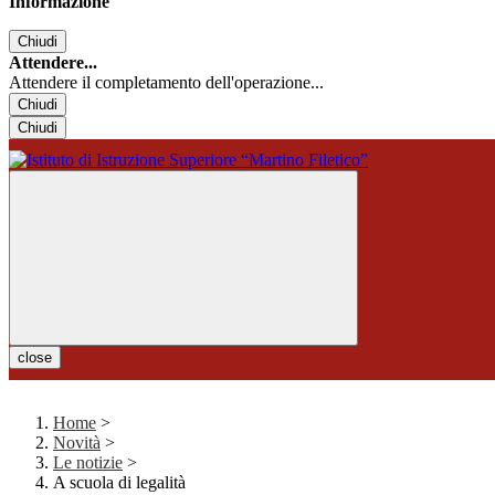
Informazione
Chiudi
Attendere...
Attendere il completamento dell'operazione...
Chiudi
Chiudi
close
Home
>
Novità
>
Le notizie
>
A scuola di legalità