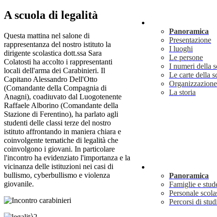
A scuola di legalità
Scuola
Panoramica
Questa mattina nel salone di
Presentazione
rappresentanza del nostro istituto la
I luoghi
dirigente scolastica dott.ssa Sara
Le persone
Colatosti ha accolto i rappresentanti
I numeri della 
locali dell'arma dei Carabinieri. Il
Le carte della s
Capitano Alessandro Dell'Otto
Organizzazione
(Comandante della Compagnia di
La storia
Anagni), coadiuvato dal Luogotenente
Raffaele Alborino (Comandante della
Stazione di Ferentino), ha parlato agli
studenti delle classi terze del nostro
istituto affrontando in maniera chiara e
coinvolgente tematiche di legalità che
coinvolgono i giovani. In particolare
l'incontro ha evidenziato l'importanza e la
vicinanza delle istituzioni nei casi di
Servizi
bullismo, cyberbullismo e violenza
Panoramica
giovanile.
Famiglie e stud
Personale scola
Percorsi di stud