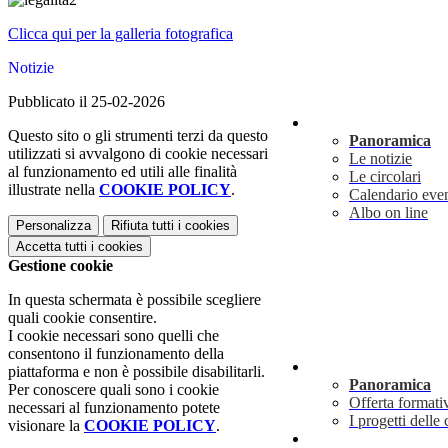
Clicca qui per la galleria fotografica
Notizie
Pubblicato il 25-02-2026
Novità
Questo sito o gli strumenti terzi da questo
Panoramica
utilizzati si avvalgono di cookie necessari
Le notizie
al funzionamento ed utili alle finalità
Le circolari
illustrate nella
COOKIE POLICY
.
Calendario even
Albo on line
Personalizza
Rifiuta tutti
i cookies
Accetta tutti
i cookies
Gestione cookie
In questa schermata è possibile scegliere
quali cookie consentire.
I cookie necessari sono quelli che
consentono il funzionamento della
Didattica
piattaforma e non è possibile disabilitarli.
Panoramica
Per conoscere quali sono i cookie
Offerta formati
necessari al funzionamento potete
I progetti delle 
visionare la
COOKIE POLICY
.
Info utili