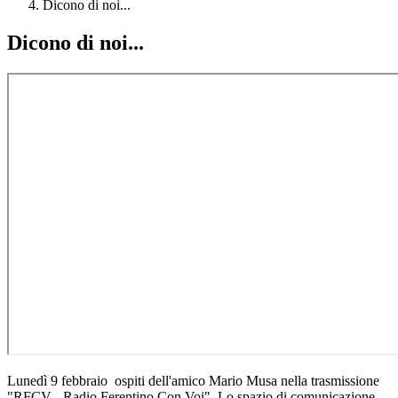
Dicono di noi...
Dicono di noi...
Lunedì 9 febbraio ospiti dell'amico Mario Musa nella trasmissione
"
RFCV - Radio Ferentino Con Voi", Lo spazio di comunicazione