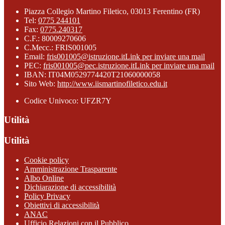
Piazza Collegio Martino Filetico, 03013 Ferentino (FR)
Tel:
0775 244101
Fax:
0775.240317
C.F.: 80009270606
C.Mecc.: FRIS001005
Email:
fris001005@istruzione.it
Link per inviare una mail
PEC:
fris001005@pec.istruzione.it
Link per inviare una mail
IBAN: IT04M0529774420T21060000058
Sito Web:
http://www.iismartinofiletico.edu.it
Codice Univoco: UFZR7Y
Utilità
Utilità
Cookie policy
Amministrazione Trasparente
Albo Online
Dichiarazione di accessibilità
Policy Privacy
Obiettivi di accessibilità
ANAC
Ufficio Relazioni con il Pubblico