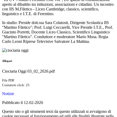
aperto al dibattito tra istituzioni, associazioni e cittadini. Un incontro
con IIS M.Filetico - Liceo Cambridge, classico, scientifico,
linguistico e I.T.E. di Ferentino.
I
n studio: Preside dott.ssa Sara Colatosti, Dirigente Scolastica IIS
"Martino Filetico"; Prof. Luigi Ceccarelli, Vice Preside I.T.E., Prof.
Giacinto Porretti, Docente Liceo Classico, Scientifico Linguistico
"Martino Filetico".
Conduttore e moderatore Mario Musa. Regia
Carlo Leoni Riprese Televisive Salvatore La Mattina.
Allegati
Ciociaria Oggi 03_02_2026.pdf
File PDF
Contatore click: 25
Notizie
Pubblicato il 12-02-2026
Questo sito o gli strumenti terzi da questo utilizzati si avvalgono di
cookie necessari al funzionamento ed utili alle finalità illustrate nella