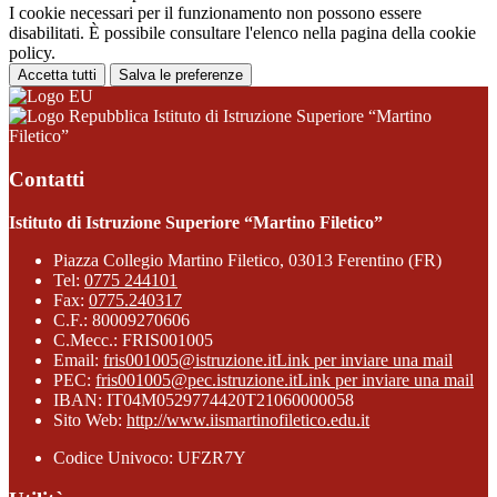
I cookie necessari per il funzionamento non possono essere
disabilitati. È possibile consultare l'elenco nella pagina della cookie
policy.
Accetta tutti
Salva le preferenze
Istituto di Istruzione Superiore “Martino
Filetico”
Contatti
Istituto di Istruzione Superiore “Martino Filetico”
Piazza Collegio Martino Filetico, 03013 Ferentino (FR)
Tel:
0775 244101
Fax:
0775.240317
C.F.: 80009270606
C.Mecc.: FRIS001005
Email:
fris001005@istruzione.it
Link per inviare una mail
PEC:
fris001005@pec.istruzione.it
Link per inviare una mail
IBAN: IT04M0529774420T21060000058
Sito Web:
http://www.iismartinofiletico.edu.it
Codice Univoco: UFZR7Y