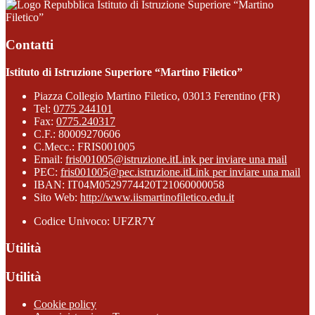
Istituto di Istruzione Superiore “Martino
Filetico”
Contatti
Istituto di Istruzione Superiore “Martino Filetico”
Piazza Collegio Martino Filetico, 03013 Ferentino (FR)
Tel:
0775 244101
Fax:
0775.240317
C.F.: 80009270606
C.Mecc.: FRIS001005
Email:
fris001005@istruzione.it
Link per inviare una mail
PEC:
fris001005@pec.istruzione.it
Link per inviare una mail
IBAN: IT04M0529774420T21060000058
Sito Web:
http://www.iismartinofiletico.edu.it
Codice Univoco: UFZR7Y
Utilità
Utilità
Cookie policy